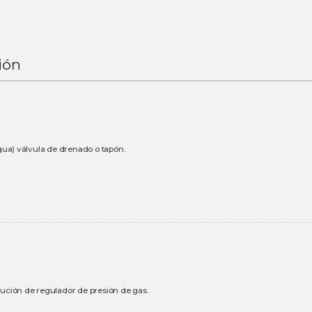
ión
gua) válvula de drenado o tapón.
ución de regulador de presión de gas.