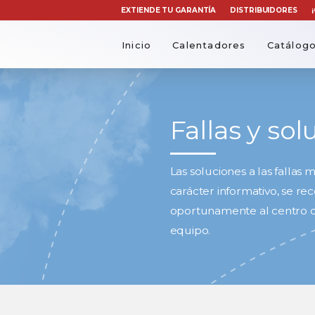
EXTIENDE TU GARANTÍA
DISTRIBUIDORES
Inicio
Calentadores
Catálog
Fallas y so
Las soluciones a las falla
carácter informativo, se re
oportunamente al centro de
equipo.