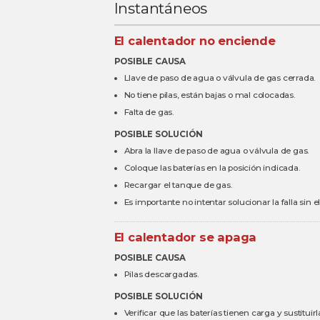
Instantáneos
El calentador no enciende
POSIBLE CAUSA
Llave de paso de agua o válvula de gas cerrada.
No tiene pilas, están bajas o mal colocadas.
Falta de gas.
POSIBLE SOLUCIÓN
Abra la llave de paso de agua o válvula de gas.
Coloque las baterías en la posición indicada.
Recargar el tanque de gas.
Es importante no intentar solucionar la falla sin 
El calentador se apaga
POSIBLE CAUSA
Pilas descargadas.
POSIBLE SOLUCIÓN
Verificar que las baterías tienen carga y sustituirl