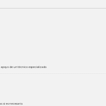
el apoyo de un técnico especializado.
as si es necesario.