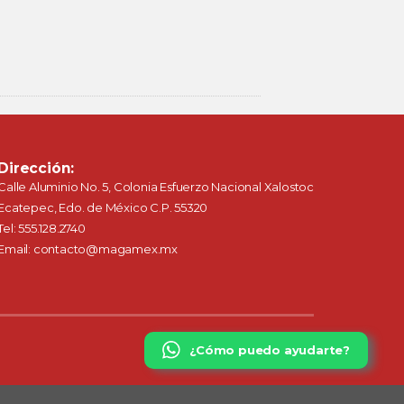
Dirección:
Calle Aluminio No. 5, Colonia Esfuerzo Nacional Xalostoc
Ecatepec, Edo. de México C.P. 55320
Tel: 555.128.2740
Email: contacto@magamex.mx
¿Cómo puedo ayudarte?