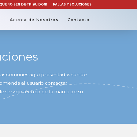
¡QUIERO SER DISTRIBUIDOR!
FALLAS Y SOLUCIONES
o
Acerca de Nosotros
Contacto
luciones
s más comunes aquí presentadas son de
comienda al usuario contactar
 servicio técnico de la marca de su