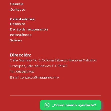
Garantía
Contacto
Calentadores:
Depósito
De rápida recuperación
Instantáneos
Solares
Dirección:
Calle Aluminio No. 5, Colonia Esfuerzo Nacional Xalostoc
Ecatepec, Edo. de México C.P. 55320
Tel: 555.128.2740
Email: contacto@magamex.mx
¿Cómo puedo ayudarte?