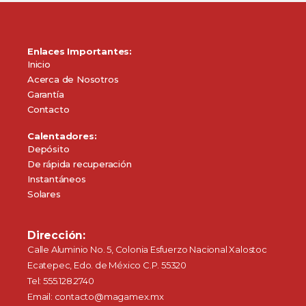
Enlaces Importantes:
Inicio
Acerca de Nosotros
Garantía
Contacto
Calentadores:
Depósito
De rápida recuperación
Instantáneos
Solares
Dirección:
Calle Aluminio No. 5, Colonia Esfuerzo Nacional Xalostoc
Ecatepec, Edo. de México C.P. 55320
Tel: 555.128.2740
Email: contacto@magamex.mx